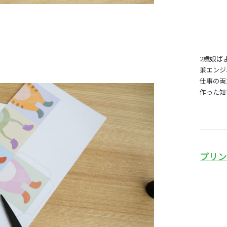
2歳娘ぱ
兼エンジ
仕事の両
作った知
プリン