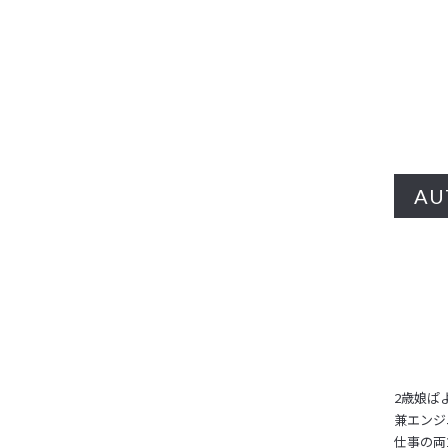
AU
2歳娘ぱ
兼エンジ
仕事の両