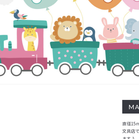
MA
直径15
文具店
ます♪