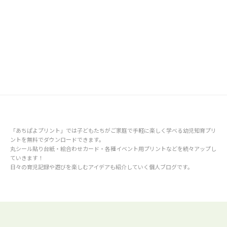
「あちぱよプリント」では子どもたちがご家庭で手軽に楽しく学べる幼児知育プリ
ントを無料でダウンロードできます。
丸シール貼り台紙・絵合わせカード・各種イベント用プリントなどを続々アップし
ていきます！
日々の育児記録や遊びを楽しむアイデアも紹介していく個人ブログです。